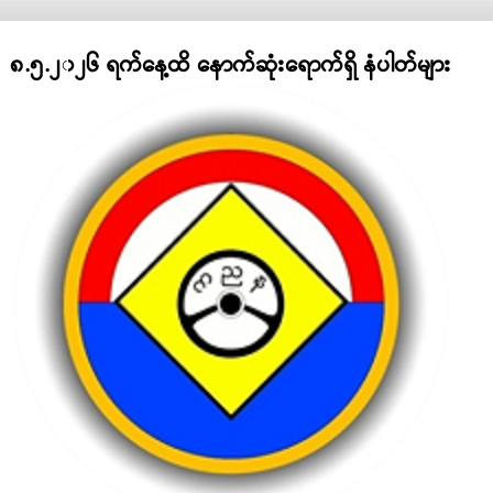
၈.၅.၂၀၂၆ ရက်နေ့ထိ နောက်ဆုံးရောက်ရှိ နံပါတ်များ