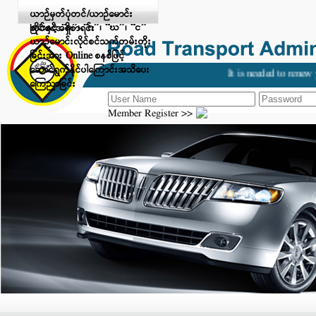
Digital Payment ဖြင့် ငွေပေးချေ
ယာဉ်မှတ်ပုံတင်/ယာဉ်မောင်း
ခြင်းနှင့် “ခ”၊ “ဂ”၊ “ဃ”၊ “င”
လိုင်စင်အရှိစာရင်း
ယာဉ်မောင်းလိုင်စင်သက်တမ်းတိုး
ခြင်းအား Online စနစ်ဖြင့်
ဆောင်ရွက်နိုင်ပါကြောင်းအသိပေး
It is needed to renew y
ကြေညာခြင်း
Member Register >>