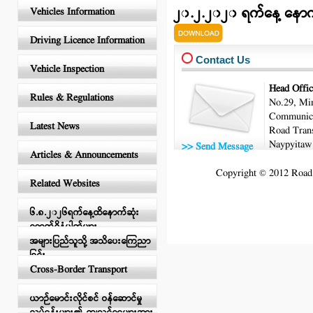
၂၀.၂.၂၀၂၀ ရက်နေ့ နောက်
Vehicles Information
latest_no.pdf
Driving Licence Information
Contact Us
Vehicle Inspection
Head Offic
Rules & Regulations
No.29, Min
Communica
Latest News
Road Trans
Naypyitaw
>> Send Message
Articles & Announcements
Copyright © 2012 Road T
Related Websites
၆.၈.၂၀၂၆ရက်နေ့ထိနောက်ဆုံး
ရောက်ရှိနံပါတ်များ
အများပြည်သူသို့ အသိပေးကြေညာ
ခြင်း
Cross-Border Transport
ယာဉ်မောင်းလိုင်စင် ဝန်ဆောင်မှု
လုပ်ငန်းများ၏ ကျသင့်ငွေများအား