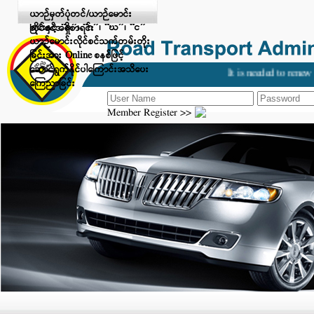
Digital Payment ဖြင့် ငွေပေးချေ
ယာဉ်မှတ်ပုံတင်/ယာဉ်မောင်း
ခြင်းနှင့် “ခ”၊ “ဂ”၊ “ဃ”၊ “င”
လိုင်စင်အရှိစာရင်း
ယာဉ်မောင်းလိုင်စင်သက်တမ်းတိုး
ခြင်းအား Online စနစ်ဖြင့်
ဆောင်ရွက်နိုင်ပါကြောင်းအသိပေး
It is needed to renew 
ကြေညာခြင်း
Member Register >>