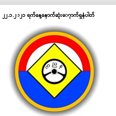
၂၂.၁.၂၀၂၁ ရက်နေ့နောက်ဆုံး​ေ၇ာက်ရှနံပါတ်