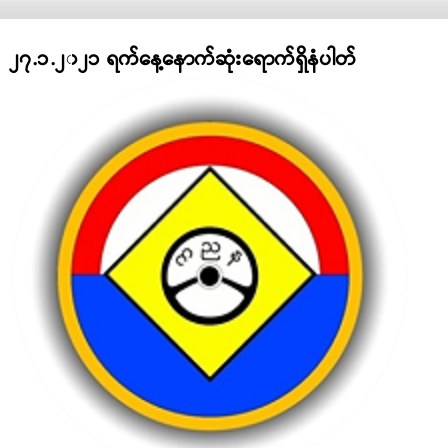
၂၇.၁.၂၀၂၁ ရက်နေ့နောက်ဆုံးရောက်ရှိနံပါတ်