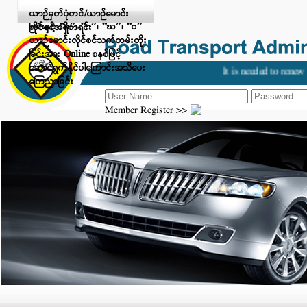
Digital Payment ဖြင့် ငွေပေးချေ
ယာဉ်မှတ်ပုံတင်/ယာဉ်မောင်း
ခြင်းနှင့် “ခ”၊ “ဂ”၊ “ဃ”၊ “င”
လိုင်စင်အရှိစာရင်း
ယာဉ်မောင်းလိုင်စင်သက်တမ်းတိုး
ခြင်းအား Online စနစ်ဖြင့်
ဆောင်ရွက်နိုင်ပါကြောင်းအသိပေး
It is needed to renew y
ကြေညာခြင်း
Member Register >>