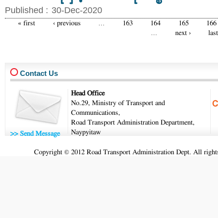
Published :
30-Dec-2020
« first
‹ previous
…
163
164
165
166
Pages
…
next ›
las
Contact Us
Head Office
No.29, Ministry of Transport and
Communications,
Road Transport Administration Department,
Naypyitaw
>> Send Message
Copyright © 2012 Road Transport Administration Dept. All rights