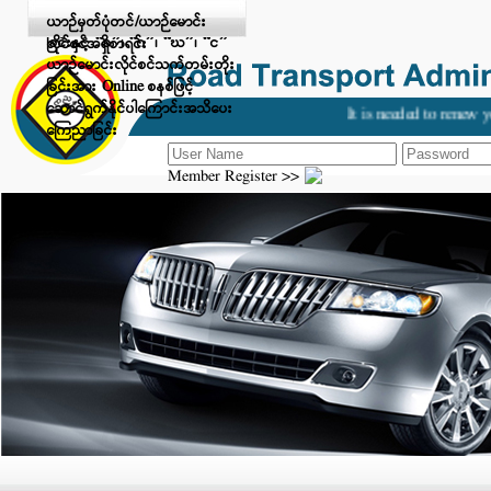
Digital Payment ဖြင့် ငွေပေးချေ
ယာဉ်မှတ်ပုံတင်/ယာဉ်မောင်း
ခြင်းနှင့် “ခ”၊ “ဂ”၊ “ဃ”၊ “င”
လိုင်စင်အရှိစာရင်း
ယာဉ်မောင်းလိုင်စင်သက်တမ်းတိုး
ခြင်းအား Online စနစ်ဖြင့်
ဆောင်ရွက်နိုင်ပါကြောင်းအသိပေး
It is needed to renew you
ကြေညာခြင်း
Member Register >>