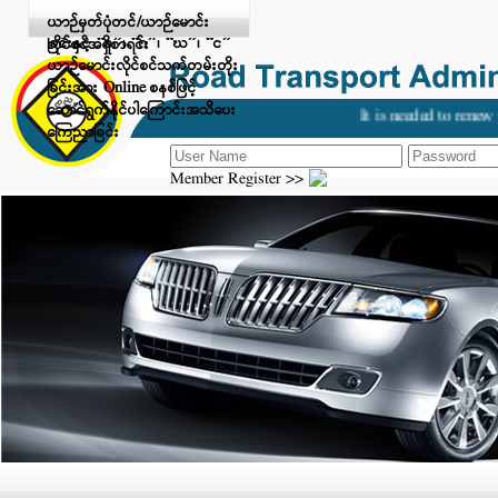
Digital Payment ဖြင့် ငွေပေးချေ
ယာဉ်မှတ်ပုံတင်/ယာဉ်မောင်း
ခြင်းနှင့် “ခ”၊ “ဂ”၊ “ဃ”၊ “င”
လိုင်စင်အရှိစာရင်း
ယာဉ်မောင်းလိုင်စင်သက်တမ်းတိုး
ခြင်းအား Online စနစ်ဖြင့်
ဆောင်ရွက်နိုင်ပါကြောင်းအသိပေး
It is needed to renew y
ကြေညာခြင်း
Member Register >>