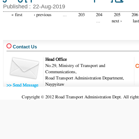
Published :
22-Aug-2019
« first
‹ previous
…
203
204
205
206
Pages
…
next ›
las
Contact Us
Head Office
No.29, Ministry of Transport and
Communications,
Road Transport Administration Department,
Naypyitaw
>> Send Message
Copyright © 2012 Road Transport Administration Dept. All rights