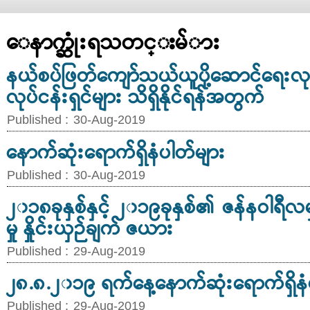
ေနာက္ဆုံးရသတင္းမ်ား
နယ်စပ်ဖြတ်ကျော်သယ်ယူပို့ဆောင်ရေးလုပ်
လုပ်ငန်းရှင်များ သိရှိနိုင်ရန်အတွက်
Published :
30-Aug-2019
နောက်ဆုံးရောက်ရှိနံပါတ်များ
Published :
30-Aug-2019
၂၀၁၈ခုနှစ်နှင့် ၂၀၁၉ခုနှစ်၏ ဇန်နဝါရီ
မှု နှိုင်းယှဉ်ချက် ဇယား
Published :
29-Aug-2019
၂၈.၈.၂၀၁၉ ရက်နေ့နောက်ဆုံးရောက်ရှိနံ
Published :
29-Aug-2019