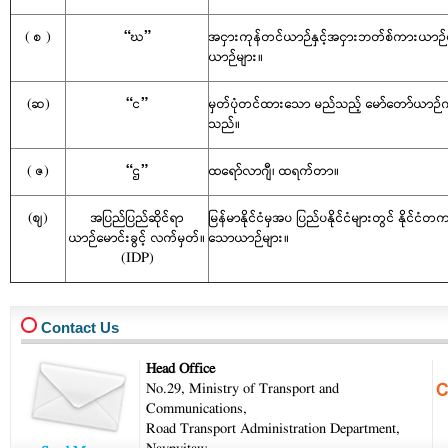
( စ )
“ဃ”
အငှားကုန်တင်ယာဉ်နှင့်အငှားဘတ်စ်ကားယာဉ်မျ
ယာဉ်များ။
(ဆ)
“င”
မှတ်ပုံတင်ထားသော မည်သည့် မော်တော်ယာဉ်ကိုမဆိ
သည်။
( ဇ)
“ဌ”
ထရော်လာဂျီ၊ ထရက်တာ။
(ဈ)
အပြည်ပြည်ဆိုင်ရာ
မြန်မာနိုင်ငံမှအပ ပြည်ပနိုင်ငံများတွင် နိုင်ငံတ
ယာဉ်မောင်းခွင့် လက်မှတ်။
သောယာဉ်များ။
(IDP)
Contact Us
Head Office
No.29, Ministry of Transport and
Communications,
Road Transport Administration Department,