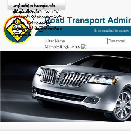
Digital Payment ဖြင့် ငွေပေးချေ
ယာဉ်မှတ်ပုံတင်/ယာဉ်မောင်း
ခြင်းနှင့် “ခ”၊ “ဂ”၊ “ဃ”၊ “င”
လိုင်စင်အရှိစာရင်း
ယာဉ်မောင်းလိုင်စင်သက်တမ်းတိုး
ခြင်းအား Online စနစ်ဖြင့်
ဆောင်ရွက်နိုင်ပါကြောင်းအသိပေး
It is needed to renew y
ကြေညာခြင်း
Member Register >>