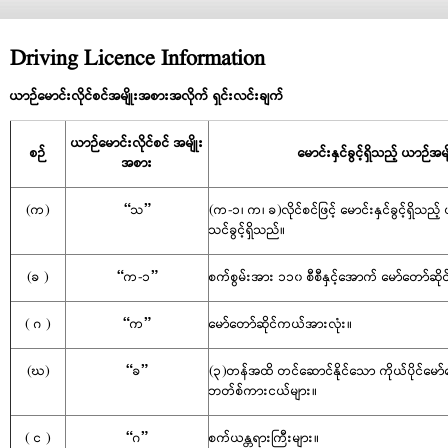
Driving Licence Information
ယာဉ်မောင်းလိုင်စင်အမျိုးအစားအလိုက် ရှင်းလင်းချက်
ယာဉ်မောင်းလိုင်စင် အမျိုး
စဉ်
မောင်းနှင်ခွင့်ရှိသည့် ယာဉ်အ
အစား
(က)
“သ”
(က-၁၊ က၊ ခ)လိုင်စင်ဖြင့် မောင်းနှင်ခွင့်ရှိသည်
သင်ခွင့်ရှိသည်။
(ခ )
“က-၁”
စက်စွမ်းအား ၁၁၀ စီစီနှင့်အောက် မော်တော်ဆိ
( ဂ )
“က”
မော်တော်ဆိုင်ကယ်အားလုံး။
(ဃ)
“ခ”
(၃)တန်အထိ တင်ဆောင်နိုင်သော ကိုယ်ပိုင်မော်တေ
ဘတ်စ်ကားငယ်များ။
( င )
“ဂ”
စက်ယန္တရားကြီးများ။