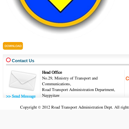
asean_5._2024.1.9_of_vic_agreement_tr
Contact Us
Head Office
No.29, Ministry of Transport and
Communications,
Road Transport Administration Department,
Naypyitaw
>> Send Message
Copyright © 2012 Road Transport Administration Dept. All rights