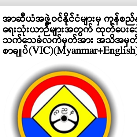
အာဆီယံအဖွဲ့ဝင်နိုင်ငံများမှ ကုန်စည်
ရေးသုံးယာဉ်များအတွက် ထုတ်ပေး
သက်သေခံလက်မှတ်အား အသိအမှတ
စာချုပ်(VIC)(Myanmar+English