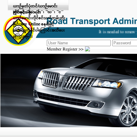
Digital Payment ဖြင့် ငွေပေးချေ
ယာဉ်မှတ်ပုံတင်/ယာဉ်မောင်း
ခြင်းနှင့် “ခ”၊ “ဂ”၊ “ဃ”၊ “င”
လိုင်စင်အရှိစာရင်း
ယာဉ်မောင်းလိုင်စင်သက်တမ်းတိုး
ခြင်းအား Online စနစ်ဖြင့်
ဆောင်ရွက်နိုင်ပါကြောင်းအသိပေး
It is needed to renew y
ကြေညာခြင်း
Member Register >>