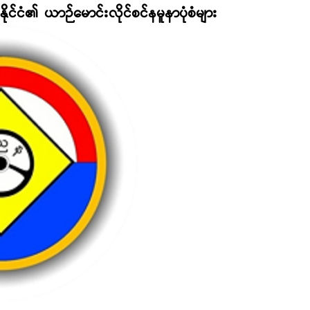
 နိုင်ငံ၏ ယာဉ်မောင်းလိုင်စင်နမူနာပုံစံများ