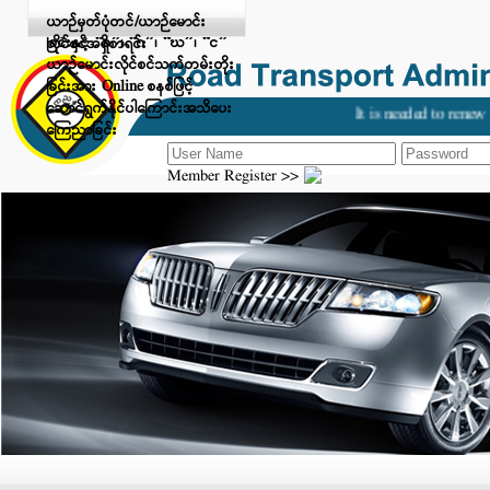
Digital Payment ဖြင့် ငွေပေးချေ
ယာဉ်မှတ်ပုံတင်/ယာဉ်မောင်း
ခြင်းနှင့် “ခ”၊ “ဂ”၊ “ဃ”၊ “င”
လိုင်စင်အရှိစာရင်း
ယာဉ်မောင်းလိုင်စင်သက်တမ်းတိုး
ခြင်းအား Online စနစ်ဖြင့်
ဆောင်ရွက်နိုင်ပါကြောင်းအသိပေး
It is needed to renew y
ကြေညာခြင်း
Member Register >>