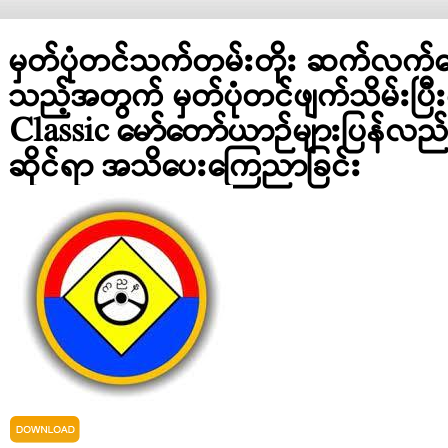
မှတ်ပုံတင်သက်တမ်းတိုး ဆက်လက်ဆေ
သည့်အတွက် မှတ်ပုံတင်ဖျက်သိမ်းပြ
Classic မော်တော်ယာဉ်များပြန်လည်မ
ဆိုင်ရာ အသိပေးကြေညာခြင်း
classic_vehicle.pdf