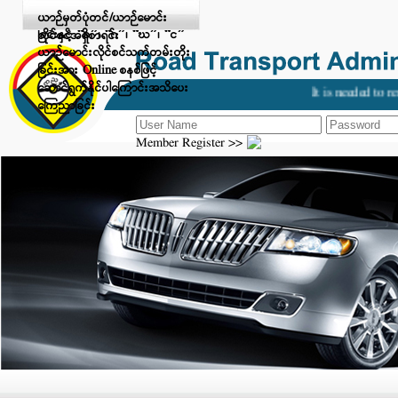
Digital Payment ဖြင့် ငွေပေးချေ
ယာဉ်မှတ်ပုံတင်/ယာဉ်မောင်း
ခြင်းနှင့် “ခ”၊ “ဂ”၊ “ဃ”၊ “င”
လိုင်စင်အရှိစာရင်း
ယာဉ်မောင်းလိုင်စင်သက်တမ်းတိုး
ခြင်းအား Online စနစ်ဖြင့်
ဆောင်ရွက်နိုင်ပါကြောင်းအသိပေး
It is needed to re
ကြေညာခြင်း
Member Register >>