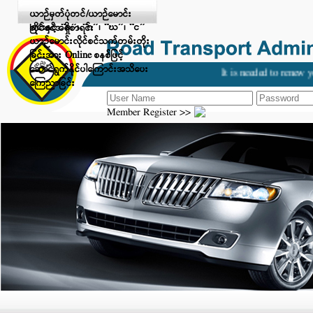
Digital Payment ဖြင့် ငွေပေးချေ
ယာဉ်မှတ်ပုံတင်/ယာဉ်မောင်း
ခြင်းနှင့် “ခ”၊ “ဂ”၊ “ဃ”၊ “င”
လိုင်စင်အရှိစာရင်း
ယာဉ်မောင်းလိုင်စင်သက်တမ်းတိုး
ခြင်းအား Online စနစ်ဖြင့်
ဆောင်ရွက်နိုင်ပါကြောင်းအသိပေး
It is needed to renew yo
ကြေညာခြင်း
Member Register >>