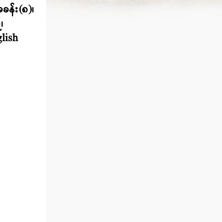
အခန်း(၈)၊
၊
lish