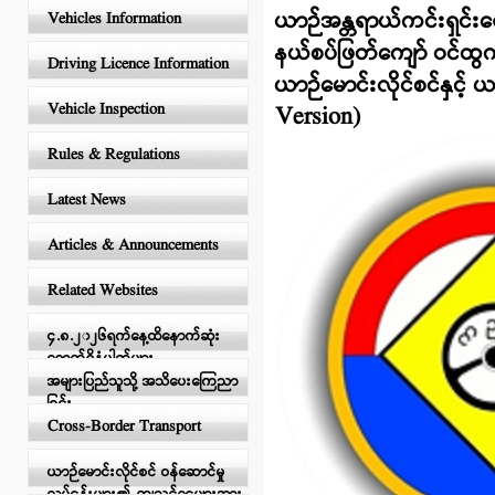
ယာဉ်အန္တရာယ်ကင်းရှင်းရေး
Vehicles Information
နယ်စပ်ဖြတ်ကျော် ဝင်ထွက
Driving Licence Information
ယာဉ်မောင်းလိုင်စင်နှင
Vehicle Inspection
Version)
Rules & Regulations
Latest News
Articles & Announcements
Related Websites
၄.၈.၂၀၂၆ရက်နေ့ထိနောက်ဆုံး
ရောက်ရှိနံပါတ်များ
အများပြည်သူသို့ အသိပေးကြေညာ
ခြင်း
Cross-Border Transport
ယာဉ်မောင်းလိုင်စင် ဝန်ဆောင်မှု
လုပ်ငန်းများ၏ ကျသင့်ငွေများအား