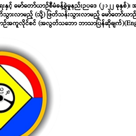
နှင့် မော်တော်ယာဉ်စီမံခန့်ခွဲမှုနည်းဉပဒေ (၂၀၂၂ ခုနှစ်)၊ 
်သွားလာမည့် (သို့) ဖြတ်သန်းသွားလာမည့် မော်တော်ယာဉ်
့် ယာဉ်အကူလိုင်စင် (အလွတ်သဘော ဘာသာပြန်ဆိုချက်)(Eng