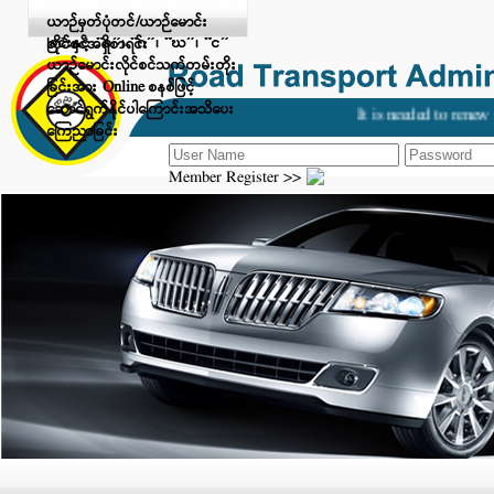
Digital Payment ဖြင့် ငွေပေးချေ
ယာဉ်မှတ်ပုံတင်/ယာဉ်မောင်း
ခြင်းနှင့် “ခ”၊ “ဂ”၊ “ဃ”၊ “င”
လိုင်စင်အရှိစာရင်း
ယာဉ်မောင်းလိုင်စင်သက်တမ်းတိုး
ခြင်းအား Online စနစ်ဖြင့်
ဆောင်ရွက်နိုင်ပါကြောင်းအသိပေး
It is needed to renew y
ကြေညာခြင်း
Member Register >>