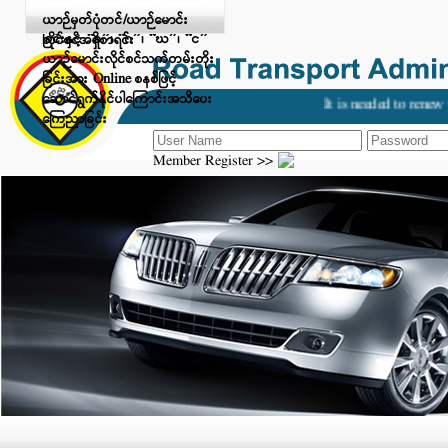
Digital Payment ဖြင့် ငွေပေးချေ
ယာဉ်မှတ်ပုံတင်/ယာဉ်မောင်း
ခြင်းနှင့် “ခ”၊ “ဂ”၊ “ဃ”၊ “င”
လိုင်စင်အရှိစာရင်း
ယာဉ်မောင်းလိုင်စင်သက်တမ်းတိုး
ခြင်းအား Online စနစ်ဖြင့်
ဆောင်ရွက်နိုင်ပါကြောင်းအသိပေး
It is needed to renew y
ကြေညာခြင်း
Member Register >>