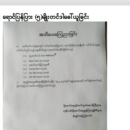
ရောင်ပြန်ပြား (၅)မျိုးတင်ဒါခေါ်ယူခြင်း