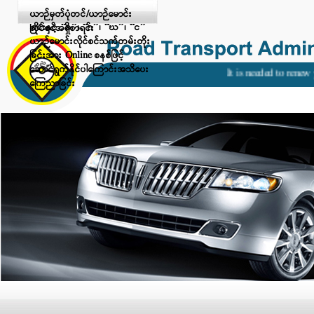
Digital Payment ဖြင့် ငွေပေးချေ
ယာဉ်မှတ်ပုံတင်/ယာဉ်မောင်း
ခြင်းနှင့် “ခ”၊ “ဂ”၊ “ဃ”၊ “င”
လိုင်စင်အရှိစာရင်း
ယာဉ်မောင်းလိုင်စင်သက်တမ်းတိုး
ခြင်းအား Online စနစ်ဖြင့်
ဆောင်ရွက်နိုင်ပါကြောင်းအသိပေး
It is needed to renew y
ကြေညာခြင်း