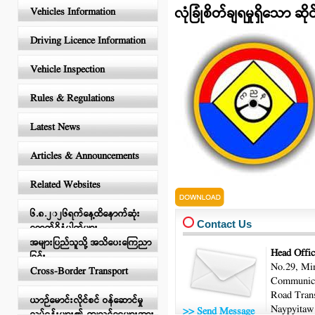
လုံခြုံစိတ်ချရမှုရှိသော ဆ
Vehicles Information
Driving Licence Information
Vehicle Inspection
Rules & Regulations
Latest News
Articles & Announcements
Related Websites
safetyhelmet.pdf
၆.၈.၂၀၂၆ရက်နေ့ထိနောက်ဆုံး
Contact Us
ရောက်ရှိနံပါတ်များ
အများပြည်သူသို့ အသိပေးကြေညာ
Head Offic
ခြင်း
No.29, Min
Cross-Border Transport
Communica
Road Trans
ယာဉ်မောင်းလိုင်စင် ဝန်ဆောင်မှု
Naypyitaw
>> Send Message
လုပ်ငန်းများ၏ ကျသင့်ငွေများအား