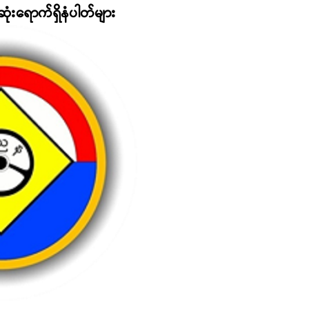
ံးရောက်ရှိနံပါတ်များ